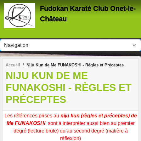
Panneau de gestion des cookies
Fudokan Karaté Club Onet-le-
Château
Accueil
Niju Kun de Me FUNAKOSHI - Règles et Préceptes
NIJU KUN DE ME
FUNAKOSHI - RÈGLES ET
PRÉCEPTES
Les références prises au
niju kun (règles et préceptes) de
Me FUNAKOSHI
sont à interpréter aussi bien au premier
degré (lecture brute) qu’au second degré (matière à
réflexion)