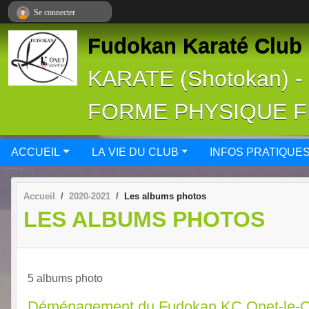
Panneau de gestion des cookies
Se connecter
Fudokan Karaté Club 
KARATE (Shotokan) 
FORME PHYSIQUE 
ACCUEIL
LA VIE DU CLUB
INFOS PRATIQUE
Accueil
2020-2021
Les albums photos
LES ALBUMS PHOTOS
5 albums photo
Déménagement du Fudokan KC Onet-le-