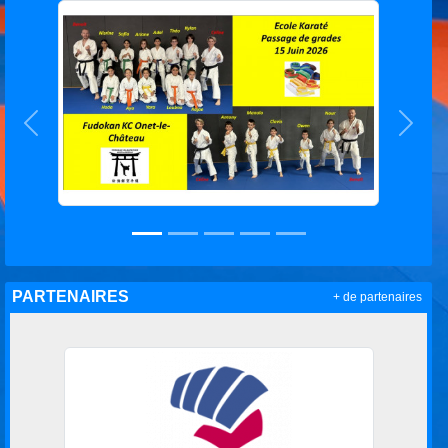
Précedent
Suiva
PARTENAIRES
+ de partenaires