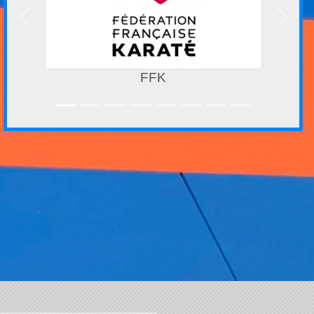
Précedent
Suivan
FFK