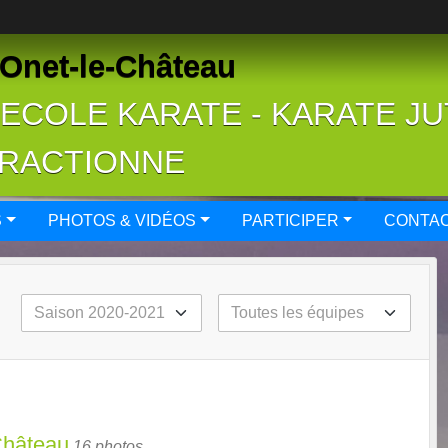
Onet-le-Château
- ECOLE KARATE - KARATE J
FRACTIONNE
S
PHOTOS & VIDÉOS
PARTICIPER
CONTAC
Château
16 photos