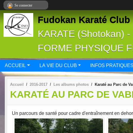
Panneau de gestion des cookies
Se connecter
Fudokan Karaté Club 
KARATE (Shotokan) 
FORME PHYSIQUE 
ACCUEIL
LA VIE DU CLUB
INFOS PRATIQUE
Accueil
2016-2017
Les albums photos
Karaté au Parc de Va
KARATÉ AU PARC DE VAB
Un parcours de santé pour cadre d'entraînement en dehors