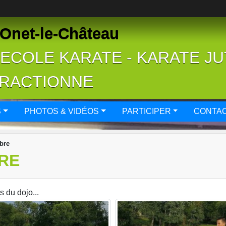
Onet-le-Château
- ECOLE KARATE - KARATE J
FRACTIONNE
S
PHOTOS & VIDÉOS
PARTICIPER
CONTAC
bre
RE
 du dojo...