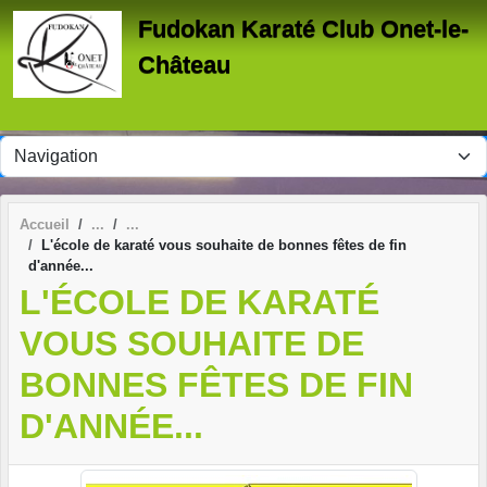
Panneau de gestion des cookies
Fudokan Karaté Club Onet-le-
Château
Accueil
L'école de karaté vous souhaite de bonnes fêtes de fin
d'année...
L'ÉCOLE DE KARATÉ
VOUS SOUHAITE DE
BONNES FÊTES DE FIN
D'ANNÉE...