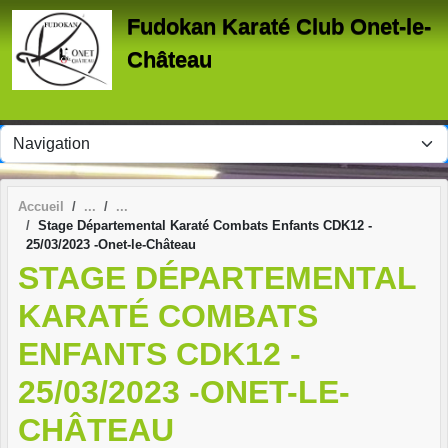
Panneau de gestion des cookies
Fudokan Karaté Club Onet-le-
Château
Accueil
Stage Départemental Karaté Combats Enfants CDK12 -
25/03/2023 -Onet-le-Château
STAGE DÉPARTEMENTAL
KARATÉ COMBATS
ENFANTS CDK12 -
25/03/2023 -ONET-LE-
CHÂTEAU