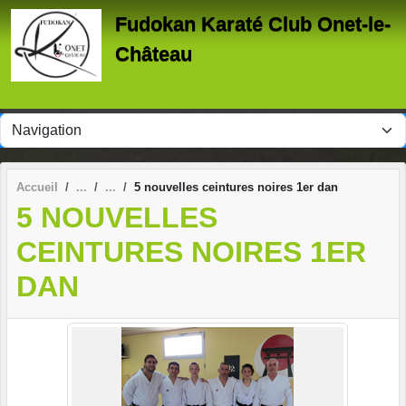
Panneau de gestion des cookies
Fudokan Karaté Club Onet-le-
Château
Accueil
5 nouvelles ceintures noires 1er dan
5 NOUVELLES
CEINTURES NOIRES 1ER
DAN