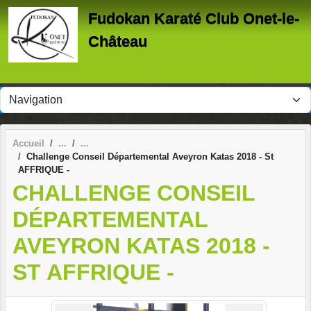
Panneau de gestion des cookies
Fudokan Karaté Club Onet-le-
Château
Accueil
Challenge Conseil Départemental Aveyron Katas 2018 - St
AFFRIQUE -
CHALLENGE CONSEIL
DÉPARTEMENTAL
AVEYRON KATAS 2018 -
ST AFFRIQUE -